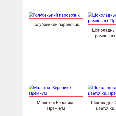
Голубенький паровозик
Шоколадный
ромашках
Малютке Веронике.
Шоколадный
Премиум
цветочки