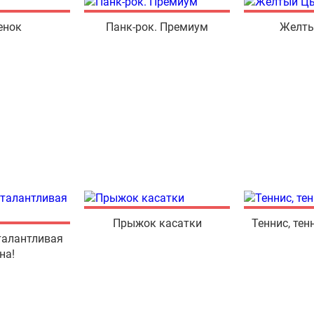
енок
Панк-рок. Премиум
Желты
Прыжок касатки
Теннис, тен
талантливая
на!