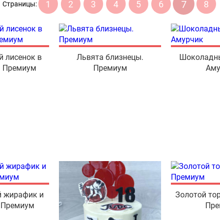
7
1
2
3
4
5
6
8
Страницы:
 лисенок в
Львята близнецы.
Шоколадны
. Премиум
Премиум
Аму
 жирафик и
Золотой тор
. Премиум
Пре