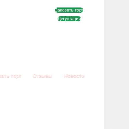
Заказать торт
Дегустация
зать торт
Отзывы
Новости