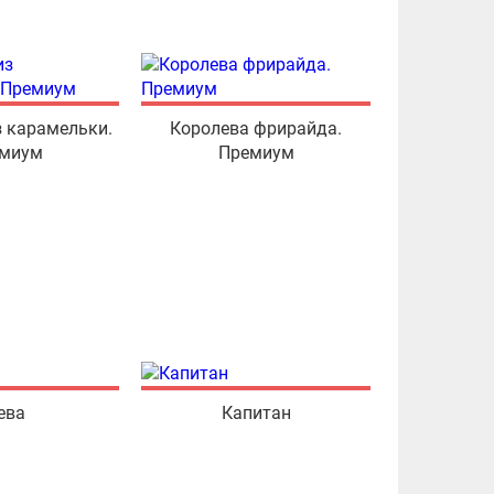
 карамельки.
Королева фрирайда.
миум
Премиум
ева
Капитан