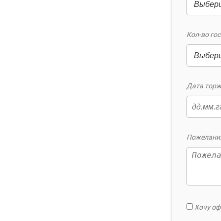
Кол-во гос
Дата торж
Пожелания
Хочу оф