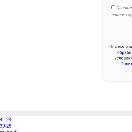
Ознаком
заказе тор
Нажимая на
обрабо
условия
Полит
54-124
-30-28