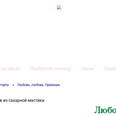
 на заказ
Выберите начинку
Цены
Зака
торты
»
Любовь, любовь. Премиум
Любо