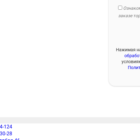
Ознаком
заказе тор
Нажимая на
обрабо
условия
Полит
54-124
-30-28