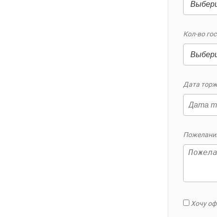
Кол-во гос
Дата торж
Пожелания
Хочу оф