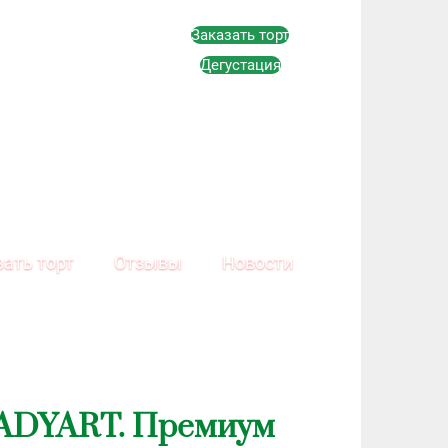
Заказать торт
Дегустация
зать торт
Отзывы
Новости
ADYART. Премиум