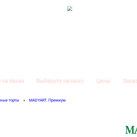
 на заказ
Выберите начинку
Цены
Зака
ные торты
»
MADYART. Премиум
M