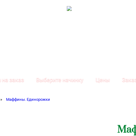
 на заказ
Выберите начинку
Цены
Зака
»
Маффины. Единорожки
Маф