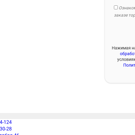
Ознаком
заказе тор
Нажимая на
обрабо
условия
Полит
54-124
-30-28