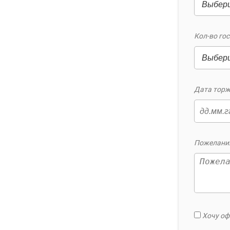
Кол-во гос
Дата торж
Пожелания
Хочу оф