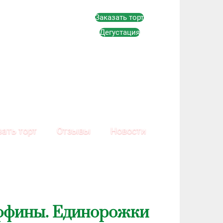
Заказать торт
Дегустация
зать торт
Отзывы
Новости
фины. Единорожки