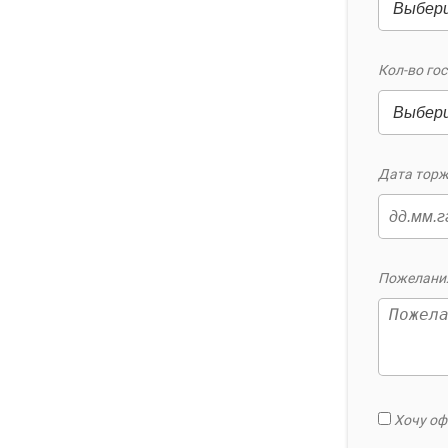
Кол-во гос
Дата торж
Пожелания
Хочу оф