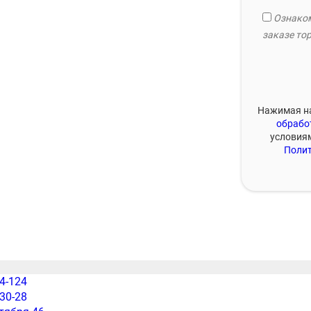
Ознаком
заказе тор
Нажимая на
обрабо
условия
Полит
54-124
-30-28