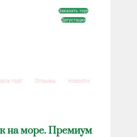
Заказать торт
Дегустация
зать торт
Отзывы
Новости
к на море. Премиум