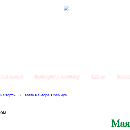
 на заказ
Выберите начинку
Цены
Зака
ие торты
»
Маяк на море. Премиум
Мая