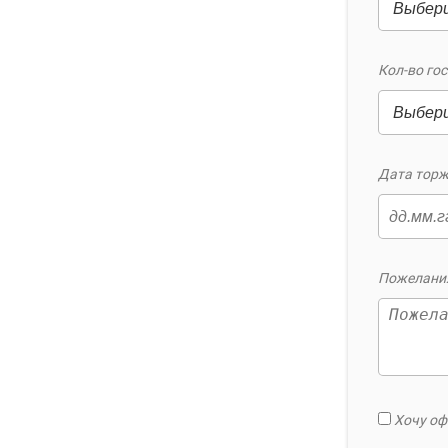
Кол-во гос
Дата торж
Пожелания
Хочу оф