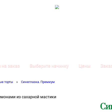
 на заказ
Выберите начинку
Цены
Зака
ые торты
»
Синеглазка. Премиум
Си