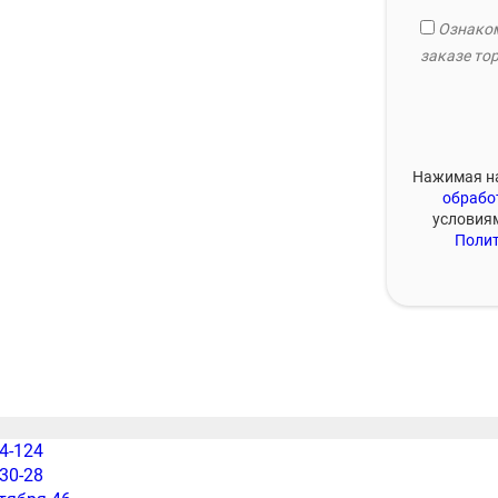
Ознаком
заказе тор
Нажимая на
обрабо
условия
Полит
54-124
-30-28