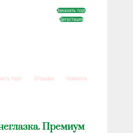
Заказать торт
Дегустация
зать торт
Отзывы
Новости
неглазка. Премиум