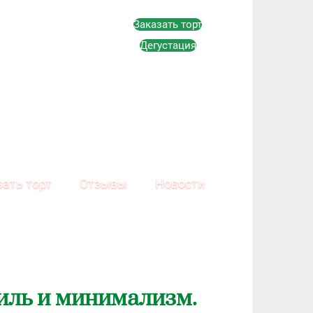
Заказать торт
Дегустация
зать торт
Отзывы
Новости
иль и минимализм.