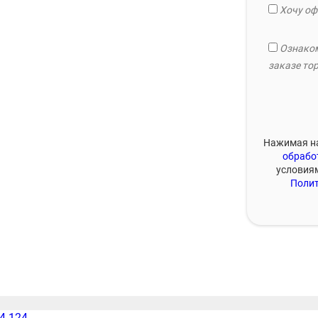
Хочу оф
Ознаком
заказе тор
Нажимая на
обрабо
условия
Полит
54-124