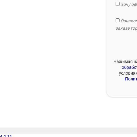
Хочу оф
Ознаком
заказе тор
Нажимая на
обрабо
условия
Полит
54-124