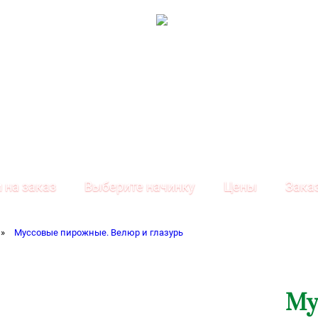
 на заказ
Выберите начинку
Цены
Зака
»
Муссовые пирожные. Велюр и глазурь
Му