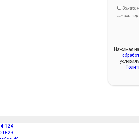
Ознаком
заказе тор
Нажимая на
обработ
условия
Полит
54-124
-30-28