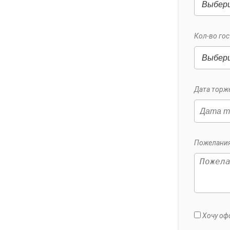
Кол-во гос
Дата торже
Пожелания
Хочу оф