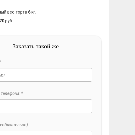
ный вес торта
6
кг.
70
руб.
Заказать такой же
*
телефона: *
еобязательно):