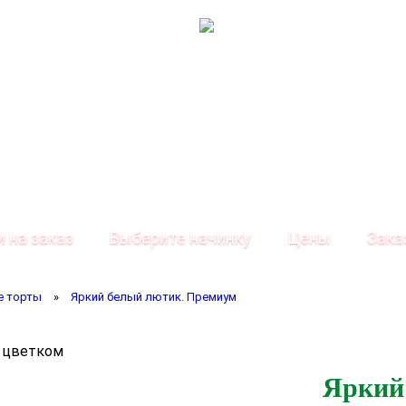
и на заказ
Выберите начинку
Цены
Зака
е торты
»
Яркий белый лютик. Премиум
Яркий